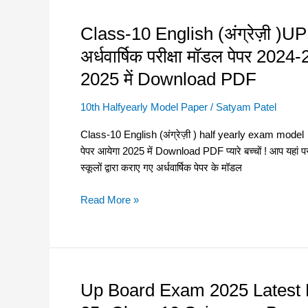
पेपर
2024-
Class-10 English (अंग्रेज़ी )
Class-
25
10
अर्धवार्षिक परीक्षा मॉडल पेपर 202
असली
English
पेपर
2025 में Download PDF
(अंग्रेज़ी
–
)UPI
इस
10th Halfyearly Model Paper
/
Satyam Patel
half
बार
yearly
Class-10 English (अंग्रेज़ी ) half yearly exam model p
ऐसा
exam
पेपर आयेगा 2025 में Download PDF प्यारे बच्चों ! आप यहां प
पेपर
model
स्कूलों द्वारा कराए गए अर्धवार्षिक पेपर के मॉडल
आयेगा
paper
2025
–
Read More »
में
अर्धवार्षिक
Download
परीक्षा
PDF
मॉडल
पेपर
2024-
Up Board Exam 2025 Latest 
Up
25
Board