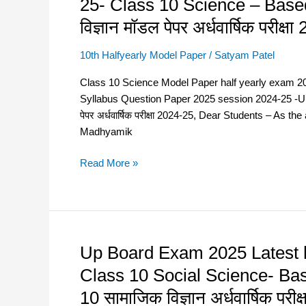
25- Class 10 Science – Based
असली
Exam
पेपर
विज्ञान मॉडल पेपर अर्धवार्षिक परीक
2025
–
Latest
इस
10th Halfyearly Model Paper
/
Satyam Patel
Model
बार
Paper
Class 10 Science Model Paper half yearly exam 202
ऐसा
half
Syllabus Question Paper 2025 session 2024-25 -UP
पेपर
yearly
पेपर अर्धवार्षिक परीक्षा 2024-25, Dear Students – 
आयेगा
exam
Madhyamik
2025
2024-
में
25-
Read More »
Download
Class
PDF
10
Science
–
Based
Up Board Exam 2025 Latest 
Up
on
Board
Class 10 Social Science- Bas
New
Exam
Education
10 सामाजिक विज्ञान अर्धवार्षिक पर
2025