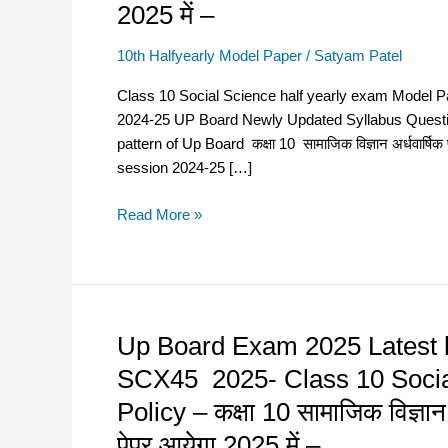
Latest
2025 में –
half
yearly
10th Halfyearly Model Paper
/
Satyam Patel
exam
Class 10 Social Science half yearly exam Model Paper 
Model
2024-25 UP Board Newly Updated Syllabus Ques
Paper
pattern of Up Board कक्षा 10 सामाजिक विज्ञान अर्धवार्
SM01
session 2024-25 […]
2025-
Class
Read More »
10
Social
Science-
Based
on
Up Board Exam 2025 Latest 
Up
New
Board
Education
SCX45 2025- Class 10 Socia
Exam
Policy
Policy – कक्षा 10 सामाजिक विज्ञान
2025
–
Latest
पेपर आयेगा 2025 में –
कक्षा