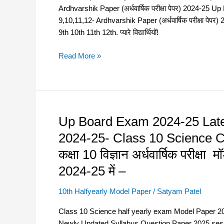
Ardhvarshik Paper (अर्धवार्षिक परीक्षा पेपर) 2024-
25
सामाजिक
9,10,11,12- Ardhvarshik Paper (अर्धवार्षिक परीक्षा
PDF
विज्ञान
9th 10th 11th 12th. प्यारे विद्यार्थियों!
Download
अर्धवार्षिक
for
परीक्षा
Read More »
Class
मॉडल
10-
पेपर
Ardhvarshik
2025अब
Paper
ऐसा
(अर्धवार्षिक
पेपर
परीक्षा
आयेगा
Up Board Exam 2024-25 Late
Up
पेपर)
2025
Board
2024-25- Class 10 Science 
2024-
में
Exam
कक्षा 10 विज्ञान अर्धवार्षिक परीक्
25
–
2024-
25
2024-25 में –
Latest
half
10th Halfyearly Model Paper
/
Satyam Patel
yearly
Class 10 Science half yearly exam Model Paper 2024-25
exam
Newly Updated Syllabus Question Paper 2025 ses