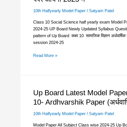
half
10
yearly
10th Halfyearly Model Paper
/
Satyam Patel
सामाजिक
exam
विज्ञान
Class 10 Social Science half yearly exam Model Paper 
Model
अर्धवार्षिक
2024-25 UP Board Newly Updated Syllabus Ques
Paper
परीक्षा
pattern of Up Board कक्षा 10 सामाजिक विज्ञान अर्धवार्
SCX45
मॉडल
session 2024-25
2025-
पेपर
Class
2025अब
Read More »
10
ऐसा
Social
पेपर
Science-
आयेगा
Based
2025
on
में
Up Board Latest Model Pape
Up
New
–
Board
Education
10- Ardhvarshik Paper (अर्धवार्ष
Latest
Policy
Model
–
10th Halfyearly Model Paper
/
Satyam Patel
Paper
कक्षा
Model Paper All Subject Class wise 2024-25 Up B
2024-
10