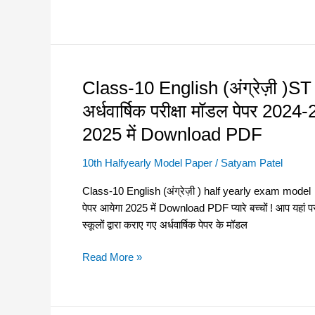
परीक्षा
मॉडल
मॉडल
पेपर
पेपर
2024-
2024-
25अब
25
ऐसा
Class-10 English (अंग्रेज़ी )
Class-
असली
पेपर
10
अर्धवार्षिक परीक्षा मॉडल पेपर 202
पेपर
आयेगा
English
–
2024-
2025 में Download PDF
(अंग्रेज़ी
इस
25
)ST
बार
में
10th Halfyearly Model Paper
/
Satyam Patel
half
ऐसा
–
yearly
Class-10 English (अंग्रेज़ी ) half yearly exam model p
पेपर
exam
पेपर आयेगा 2025 में Download PDF प्यारे बच्चों ! आप यहां प
आयेगा
model
स्कूलों द्वारा कराए गए अर्धवार्षिक पेपर के मॉडल
2025
paper
में
–
Read More »
Download
अर्धवार्षिक
PDF
परीक्षा
मॉडल