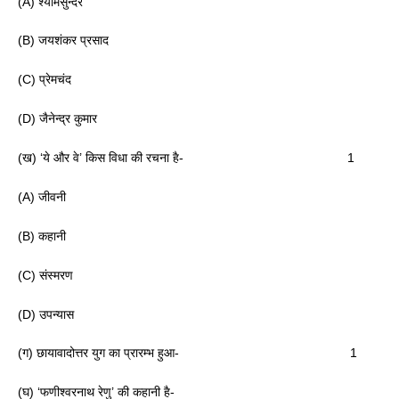
(A) श्यामसुन्दर
(B) जयशंकर प्रसाद
(C) प्रेमचंद
(D) जैनेन्द्र कुमार
(ख) ‘ये और वे’ किस विधा की रचना है- 1
(A) जीवनी
(B) कहानी
(C) संस्मरण
(D) उपन्यास
(ग) छायावादोत्तर युग का प्रारम्भ हुआ- 1
(घ) ‘फणीश्वरनाथ रेणु’ की कहानी है-