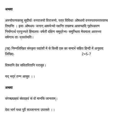
अथवा
अस्योपत्यकासु सुदीर्घाः वनराजयो विराजन्ते, पत्र विविधाः ओषधयो वनस्पतयस्तरवश्च
तिष्ठन्ति । इमाः ओषधयः जनान् आमयेभ्यो रक्षन्ति तखश्च आसन्धादि गृहोपकरण
निर्माणार्थ प्रयुज्यते हिमालयः वर्षतौ दक्षिण समुद्रेभ्यः समुत्थिता मेघमाला अवरुध्य
वर्षणाय ताः प्रवर्तयति।
(ख) निम्नलिखित संस्कृत पद्यांशों में से किसी एक का सन्दर्भ सहित हिन्दी में अनुवाद
लिखिए- 2+5-7
विश्वानि देव सवितरितानि परासुव।
यद् भद्रं तन्न आसुव ।।
अथवा
संगच्छछहवं संवदहवं सं वो मानसि जानताम्।
देवा भार्ग यथा पूर्वे सञ्जानाना उपासते ।।