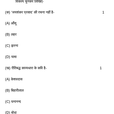
विकल्प चुनकर लिखिए-
(क) ‘जयशंकर प्रसाद’ की रचना नहीं है- 1
(A) आँसू
(B) लहर
(C) झरना
(D) यामा
(ख) रीतिबद्ध काव्यधारा के कवि है- 1
(A) केशवदास
(B) बिहारीलाल
(C) घनानन्द
(D) बोधा