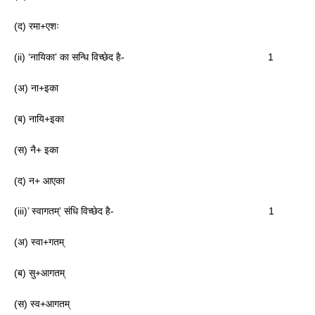
(द) रमा+एशः
(ii) ‘नायिका’ का सन्धि विच्छेद है- 1
(अ) ना+इका
(ब) नायि+इका
(स) नै+ इका
(द) न+ आएका
(iii)’ स्वागतम्’ संधि विच्छेद है- 1
(अ) स्वा+गतम्
(ब) सु+आगतम्
(स) स्व+आगतम्