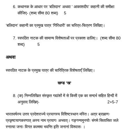
कथानक के आधार पर ‘बलिदान’ अथवा ‘ आकाशदीप’ कहानी की समीक्षा
कीजिए- (शब्द सीमा 80 शब्द) 5
‘बलिदान’ कहानी का प्रमुख पात्र ‘गिरिधारी’ का चरित्र-चित्रण लिखिए।
स्वपठित नाटक की सामान्य विशेषताओं पर प्रकाश डालिए। (शब्द सीमा 80
शब्द) 5
अथवा
स्वपठित नाटक के प्रमुख पात्र की चारित्रिक विशेषताएँ लिखिए।
खण्ड
‘
ख
‘
(क) निम्नलिखित संस्कृत गद्यांशों में से किसी एक का सन्दर्भ सहित हिन्दी में
अनुवाद लिखिए- 2+5-7
भारतवर्षस्य उत्तर प्रदेशराज्ये प्रयागस्य विशिष्टस्थान मस्ति। अत्र ब्राह्मणः
प्रकृष्टयागकरणात् अस्य नाम प्रयागः अभवत्। गङ्गन्यमुनयोः संगमे सितासित जले
स्नात्वा जनाः विगत कल्मषा भवन्ति इति जनानां विश्वासः ।