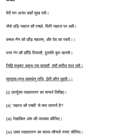
मेरी मन अनंत कहाँ सुख पावै।
जैसे उड़ि जहाज कौ पच्छो, फिरि जहाज पर आवै।
कमल-नैन को छौंड़ महातम्, और देव का घ्यावै।।
परम गंग कौ छाँडि पियासौ, दुरमति कूप खनावै।
जिहि मधुकर अंबुज-रस चाख्यौ
,
क्यौ करील फल भावै।
सूरदास-प्रभु कामधेनु तजि
,
छेरी कौन दुहावै।।
(i) उपर्युक्त पद्यावतरण का सन्दर्भ लिखिए।
(ii) ‘जहाज कौ पच्छी’ से क्या तात्पर्य है?
(iii) रेखांकित अंश की व्याख्या कीजिए।
(iv) उक्त पद्यावतरण का काव्य-सौन्दर्य स्पष्ट कीजिए।