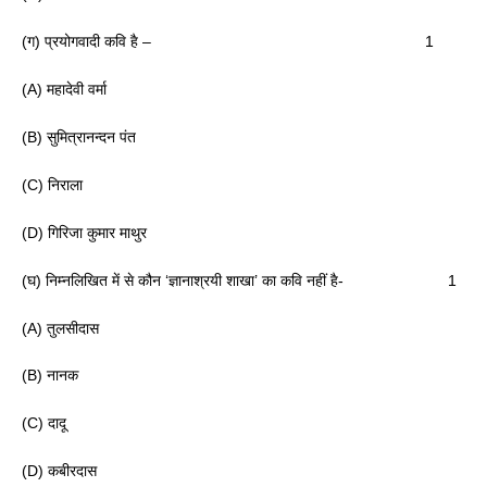
(ग) प्रयोगवादी कवि है – 1
(A) महादेवी वर्मा
(B) सुमित्रानन्दन पंत
(C) निराला
(D) गिरिजा कुमार माथुर
(घ) निम्नलिखित में से कौन ‘ज्ञानाश्रयी शाखा’ का कवि नहीं है- 1
(A) तुलसीदास
(B) नानक
(C) दादू
(D) कबीरदास